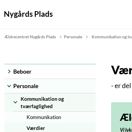
Nygårds Plads
Tilbage til
Ældrecentret Nygårds Plads
Personale
Kommunikation og tv
Vær
Beboer
- er de
Personale
Kommunikation og
tværfaglighed
Æl
Kommunikation
Værdier
Vi lyk