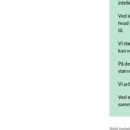
intel
Ved i
hvad 
til.
Vi st
kan v
På de
større
Vi ar
Ved e
samme
Sidst opdat