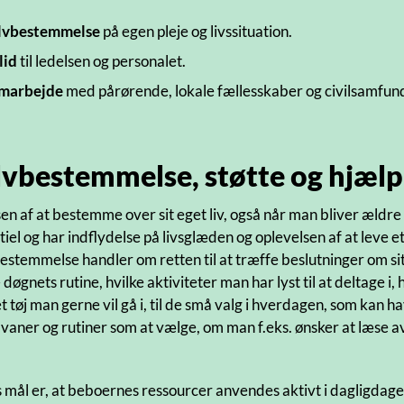
lvbestemmelse
på egen pleje og livssituation.
lid
til ledelsen og personalet.
marbejde
med pårørende, lokale fællesskaber og civilsamfun
lvbestemmelse, støtte og hjælp
sen af at bestemme over sit eget liv, også når man bliver ældre 
tiel og har indflydelse på livsglæden og oplevelsen af at leve e
estemmelse handler om retten til at træffe beslutninger om sit e
 døgnets rutine, hvilke aktiviteter man har lyst til at deltage i
et tøj man gerne vil gå i, til de små valg i hverdagen, som kan 
vaner og rutiner som at vælge, om man f.eks. ønsker at læse a
 mål er, at beboernes ressourcer anvendes aktivt i dagligdagen,