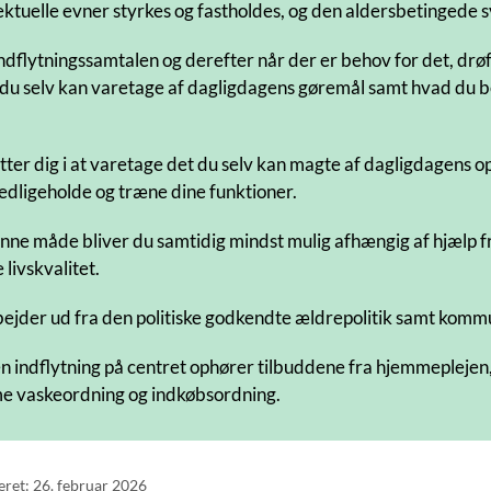
lektuelle evner styrkes og fastholdes, og den aldersbetingede
ndflytningssamtalen og derefter når der er behov for det, dr
du selv kan varetage af dagligdagens gøremål samt hvad du be
øtter dig i at varetage det du selv kan magte af dagligdagens 
edligeholde og træne dine funktioner.
nne måde bliver du samtidig mindst mulig afhængig af hjælp fra
 livskvalitet.
bejder ud fra den politiske godkendte ældrepolitik samt kom
n indflytning på centret ophører tilbuddene fra hjemmeplejen, h
 vaskeordning og indkøbsordning.
eret: 26. februar 2026