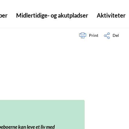
per
Midlertidige- og akutpladser
Aktiviteter
Print
Del
 beboerne kan leve et liv med