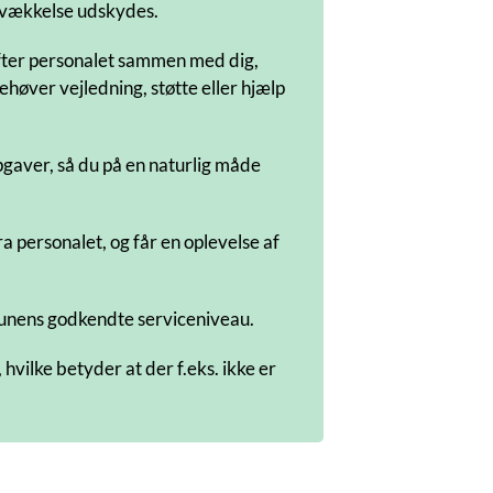
 svækkelse udskydes.
øfter personalet sammen med dig,
høver vejledning, støtte eller hjælp
opgaver, så du på en naturlig måde
 personalet, og får en oplevelse af
munens godkendte serviceniveau.
vilke betyder at der f.eks. ikke er