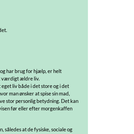
det.
og har brug for hjælp, er helt
t værdigt ældre liv.
get liv både i det store og i det
, hvor man ønsker at spise sin mad,
have stor personlig betydning. Det kan
visen før eller efter morgenkaffen
 således at de fysiske, sociale og