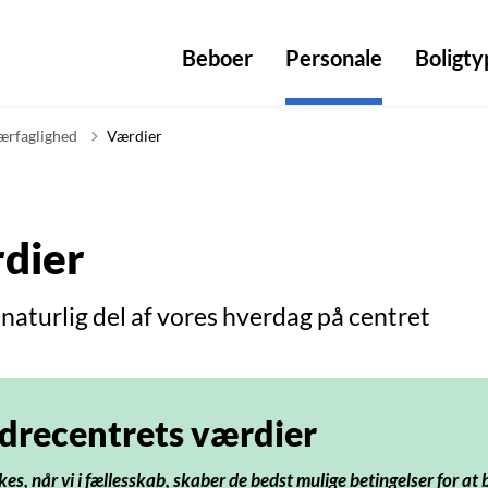
Beboer
Personale
Boligty
ærfaglighed
Værdier
dier
l naturlig del af vores hverdag på centret
drecentrets værdier
kes, når vi i fællesskab, skaber de bedst mulige betingelser for at