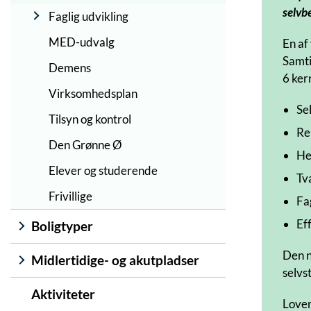
selvbe
Faglig udvikling
MED-udvalg
En af
Samti
Demens
6 ker
Virksomhedsplan
Se
Tilsyn og kontrol
Re
Den Grønne Ø
He
Elever og studerende
Tv
Frivillige
Fa
Ef
Boligtyper
Den n
Midlertidige- og akutpladser
selvs
Aktiviteter
Loven