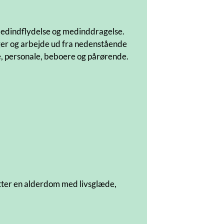
s medindflydelse og medinddragelse.
inger og arbejde ud fra nedenstående
e, personale, beboere og pårørende.
øtter en alderdom med livsglæde,