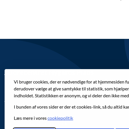
Ældrecentret Nygårds Plads
Vi bruger cookies, der er nødvendige for at hjemmesiden f
Nygårds Plads 30-32
derudover vælge at give samtykke til statistik, som hjælpe
2605 Brøndby
indholdet. Statistikken er anonym, og vi deler den ikke med
Telefon: 43 28 27 60
I bunden af vores sider er der et cookies-link, så du altid ka
E-mail:
Læs mere i vores
cookiepolitik
nygardsplads@brondby.dk