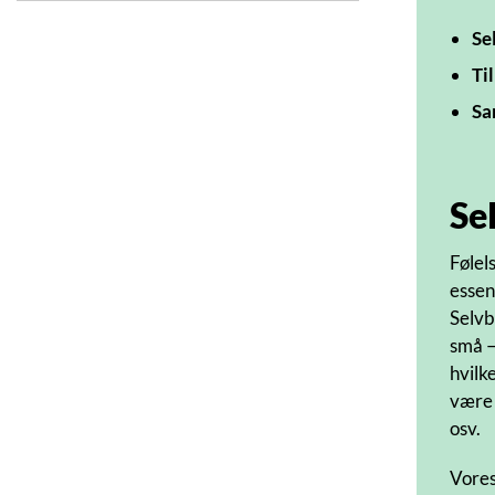
Se
Til
Sa
Se
Følel
essen
Selvb
små –
hvilk
være 
osv.
Vores