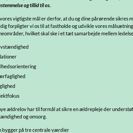
stemmelse og tillid til os.
 vores vigtigste mål er derfor, at du og dine pårørende sikre
dig forpligter vi os til at fastholde og udvikle vores målsætn
neområder, hvilket skal ske i et tæt samarbejde mellem ledels
lvstændighed
lationer
lhedsorientering
ærfaglighed
glighed
fektfokus
ye ældrelov har til formål at sikre en ældrepleje der underst
tændighed og omsorg.
 bygger på tre centrale værdier