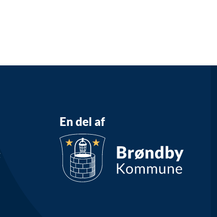
En del af
g