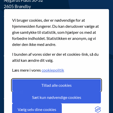
Nygårds Plads 30-32
2605 Brøndby
Telefon: 43 28 27 60
Vi bruger cookies, der er nødvendige for at
hjemmesiden fungerer. Du kan derudover vælge at
E-mail:
give samtykke til statistik, som hjælper os med at
nygardsplads@brondby.dk
forbedre indholdet. Statistikken er anonym, og vi
deler den ikke med andre.
I bunden af vores sider er der et cookies-link, så du
Genveje
altid kan ændre dit valg.
Cookies
Læs mere i vores
cookiepolitik
Tilgængelighedserklæring
Tillad alle cookies
En del af
Sæt kun nødvendige cookies
Vælg selv dine cookies